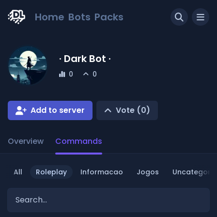
Home
Bots
Packs
· Dark Bot ·
0
0
Add to server
Vote (
0
)
Overview
Commands
All
Roleplay
Informacao
Jogos
Uncategoriz